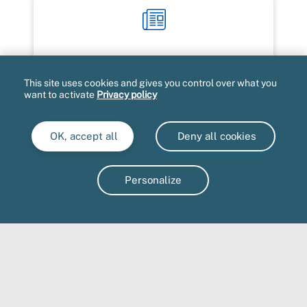
Newsletter partenaire action sociale
This site uses cookies and gives you control over what you
Partenaires du service social, de l'action
want to activate
Privacy policy
sociale et de la prévention-santé de la
Carsat Sud-Est, recevez dans votre boite
mail l'essentiel de nos actualités 3 à 4
OK, accept all
Deny all cookies
fois par an.
Accéder
➜
Personalize